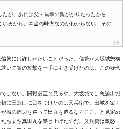
したが、あれは父・昌幸の親がかりだったから
ているから、本当の味方なのかわからない、その
は信繁には許しがたいことだった。信繁が大坂城惣構
に就いて敵の攻撃を一手に引き受けたのは、この疑念
のではない。開戦必至と見るや、大坂城では急遽出城
最初に玉造口に目をつけたのは又兵衛で、出城を築く
ろが城の周辺を巡って出丸を造るならここ、と見定め
、たちまち真田丸を築き上げたのだ。又兵衛は激怒