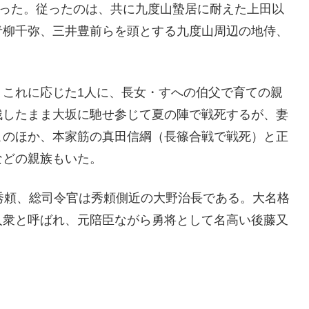
入った。従ったのは、共に九度山蟄居に耐えた上田以
青柳千弥、三井豊前らを頭とする九度山周辺の地侍、
。これに応じた1人に、長女・すへの伯父で育ての親
残したまま大坂に馳せ参じて夏の陣で戦死するが、妻
このほか、本家筋の真田信綱（長篠合戦で戦死）と正
などの親族もいた。
秀頼、総司令官は秀頼側近の大野治長である。大名格
人衆と呼ばれ、元陪臣ながら勇将として名高い後藤又