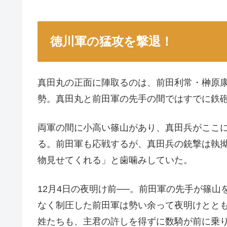
徳川軍の猛攻を撃退！
真田丸の正面に陣取るのは、前田利常・榊原
勢。真田丸と前田軍の先手の間ではすでに鉄
両軍の間に小高い篠山があり、真田兵がここ
る。前田軍も応戦するが、真田兵の銃撃は執
物見せてくれる」と歯噛みしていた。
12月4日の夜明け前──。前田軍の先手が篠
なく制圧した前田軍は勢い余って夜明けとと
姓たちも、主君の許しを得ずに数騎が前に乗