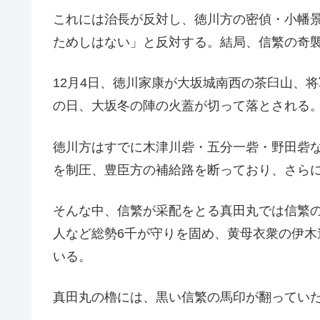
これには治長が反対し、徳川方の密偵・小幡
ためしはない」と反対する。結局、信繁の奇
12月4日、徳川家康が大坂城南西の茶臼山、
の日、大坂冬の陣の火蓋が切って落とされる
徳川方はすでに木津川砦・五分一砦・野田砦
を制圧、豊臣方の補給路を断っており、さらに
そんな中、信繁が采配をとる真田丸では信繁
人など総勢6千が守りを固め、黄母衣衆の伊
いる。
真田丸の櫓には、黒い信繁の馬印が翻ってい