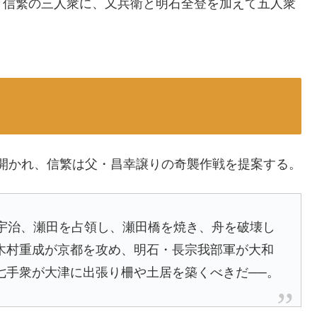
・信繁の三人衆に、又兵衛と明石全登を加えて五人衆
議が開かれ、信繁は父・昌幸譲りの奇襲作戦を提案する。
て宇治、瀬田を占領し、瀬田橋を焼き、舟を破壊し
木村重成が京都を攻め、明石・長宗我部軍が大和
七手衆が大津に出張り柵や土居を築くべきだ──。