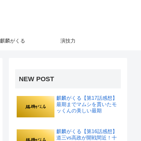
麒麟がくる
演技力
NEW POST
麒麟がくる【第17話感想】
最期までマムシを貫いたモ
ッくんの美しい最期
麒麟がくる【第16話感想】
道三vs高政が開戦間近！十