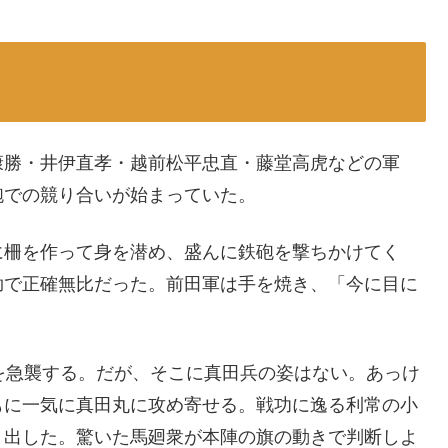
康勝・井伊直孝・越前松平忠直・藤堂高虎などの軍
砲での競り合いが始まっていた。
に柵を作って身を潜め、盛んに鉄砲を撃ちかけてく
拗で正確無比だった。前田軍は手を焼き、「今に目に
山を急襲する。だが、そこに真田兵の姿はない。あっけ
もに一気に真田丸に攻め寄せる。戦功に逸る利常の小
り出した。驚いた馬廻衆が本陣の旗の動きで判断しよ