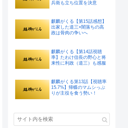
兵衛も立ち位置を決意
麒麟がくる【第15話感想】
出家した道三×闇落ちの高
政は骨肉の争いへ
麒麟がくる【第14話視聴
率】たわけ信長の野心と将
来性に利政（道三）も感服
麒麟がくる第13話【視聴率
15.7%】帰蝶のマムシっぷ
りが主役を食う勢い！