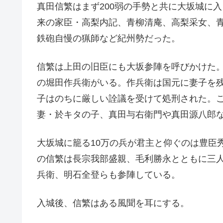
真田信繁はまず200弱の手勢と共に大坂城に
来の家臣・高梨内記、青柳清庵、高梨采女、
鉄砲自慢の猟師など紀州勢だった。
信繁は上田の旧臣にも大坂参陣を呼びかけた
の堀田作兵衛がいる。作兵衛は国元に妻子を
子はのちに厳しい詮議を受けて処刑された。
妻・於キタの子、真田与右衛門や真田源八郎
大坂城に籠る10万の兵が君主と仰ぐのは豊臣
の信繁は長宗我部盛親、毛利勝永とともに三
兵衛、明石全登らも参陣している。
入城後、信繁はある風聞を耳にする。