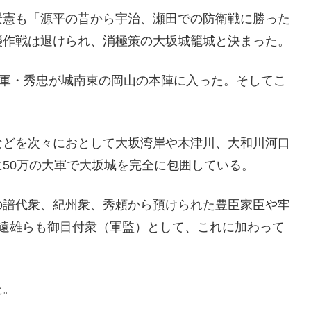
景憲も「源平の昔から宇治、瀬田での防衛戦に勝った
襲作戦は退けられ、消極策の大坂城籠城と決まった。
将軍・秀忠が城南東の岡山の本陣に入った。そしてこ
。
などを次々におとして大坂湾岸や木津川、大和川河口
50万の大軍で大坂城を完全に包囲している。
の譜代衆、紀州衆、秀頼から預けられた豊臣家臣や牢
木遠雄らも御目付衆（軍監）として、これに加わって
た。