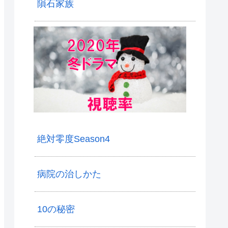
隕石家族
絶対零度Season4
病院の治しかた
10の秘密