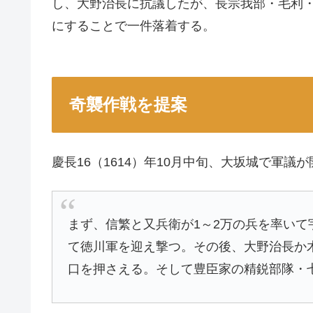
し、大野治長に抗議したが、長宗我部・毛利
にすることで一件落着する。
奇襲作戦を提案
慶長16（1614）年10月中旬、大坂城で軍
まず、信繁と又兵衛が1～2万の兵を率い
て徳川軍を迎え撃つ。その後、大野治長か
口を押さえる。そして豊臣家の精鋭部隊・