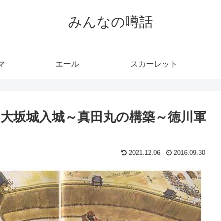
みんなの噂話
マ
エール
スカーレット
の大坂城入城～真田丸の構築～徳川軍
2021.12.06
2016.09.30