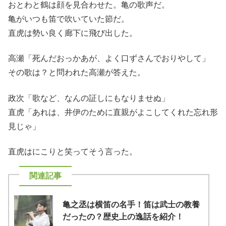
おとわと鶴は顔を見合わせた。亀の歌声だ。
亀がいつも笛で吹いていた節だ。
直虎は勢い良く廊下に飛び出した。
高瀬「死んだおっかあが、よく口ずさんでおりやして」
その歌は？と問われた高瀬が答えた。
政次「歌など、なんの証しにもなりませぬ」
直虎「あれは、井伊のために直親がよこしてくれた忘れ形
見じゃ」
直虎はにこりと笑ってそう言った。
亀之丞は横笛の名手！笛は武士の教養
だったの？歴史上の逸話を紹介！