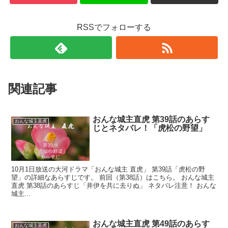
RSSでフォローする
関連記事
おんな城主直虎 第39話のあらす
おんな城主直虎
じとネタバレ！「虎松の野望」
10月1日放送の大河ドラマ「おんな城主 直虎」 第39話「虎松の野
望」の詳細なあらすじです。 前回（第38話）はこちら。 おんな城主
直虎 第38話のあらすじ「井伊を共に去りぬ」 ネタバレ注意！ おんな
城主...
おんな城主直虎 第49話のあらす
おんな城主直虎