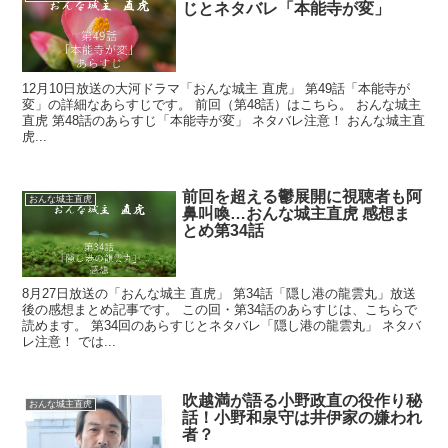
じとネタバレ「本能寺が変」
12月10日放送の大河ドラマ「おんな城主 直虎」 第49話「本能寺が
変」の詳細なあらすじです。 前回（第48話）はこちら。 おんな城主
直虎 第48話のあらすじ「本能寺が変」 ネタバレ注意！ おんな城主直
虎...
前回を超える鬱展開に視聴者も阿
おんな城主直虎
鼻叫喚…おんな城主直虎 感想ま
とめ第34話
8月27日放送の「おんな城主 直虎」 第34話「隠し港の龍雲丸」放送
後の感想まとめ記事です。 この回・第34話のあらすじは、こちらで
読めます。 第34回のあらすじとネタバレ「隠し港の龍雲丸」 ネタバ
レ注意！ では...
吹越満が語る小野政直の役作り秘
おんな城主直虎
話！小野和泉守は井伊家の嫌われ
者？