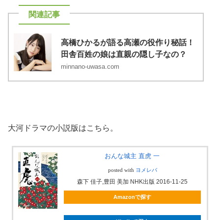
高橋ひかるが語る高瀬の役作り秘話！
田舎百姓の娘は直親の隠し子なの？
大河ドラマの小説版はこちら。
おんな城主 直虎 一
posted with
ヨメレバ
森下 佳子,豊田 美加 NHK出版 2016-11-25
Amazonで探す