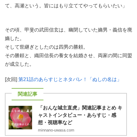
て、高瀬という。皆にはもり立ててやってもらいたい」
その頃、甲斐の武田信玄は、幽閉していた嫡男・義信を廃
嫡した。
そして世継ぎとしたのは四男の勝頼。
その勝頼と、織田信長の養女を結婚させ、両家の間に同盟
が成立した。
[次回]
第21話のあらすじとネタバレ！「ぬしの名は」
「おんな城主直虎」関連記事まとめ キ
ャストインタビュー・あらすじ・感
想・視聴率など