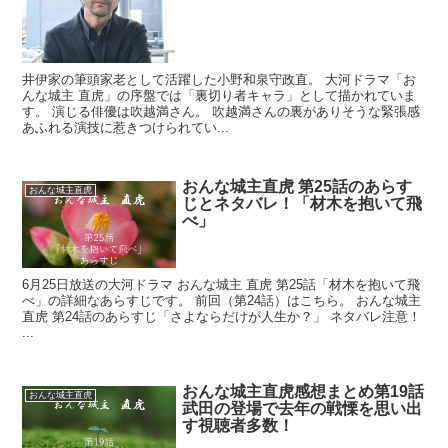
井伊家の筆頭家老として活躍した小野和泉守政直。 大河ドラマ「お
んな城主 直虎」の序盤では「裏切り者キャラ」として描かれていま
す。 演じる俳優は吹越満さん。 吹越満さんの裏がありそうな緊張感
あふれる演技に惹きつけられてい...
おんな城主直虎 第25話のあらす
おんな城主直虎
じとネタバレ！「材木を抱いて飛
べ」
6月25日放送の大河ドラマ おんな城主 直虎 第25話「材木を抱いて飛
べ」の詳細なあらすじです。 前回（第24話）はこちら。 おんな城主
直虎 第24話のあらすじ「さよならだけが人生か？」 ネタバレ注意！
...
おんな城主直虎感想まとめ第19話
おんな城主直虎
武田の登場で去年の戦慄を思い出
す視聴者多数！