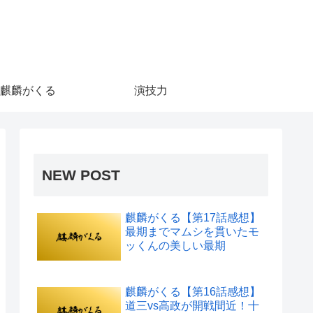
麒麟がくる
演技力
NEW POST
麒麟がくる【第17話感想】
最期までマムシを貫いたモ
ッくんの美しい最期
麒麟がくる【第16話感想】
道三vs高政が開戦間近！十