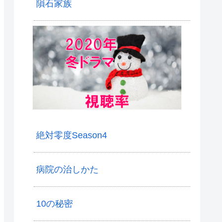
隕石家族
絶対零度Season4
病院の治しかた
10の秘密