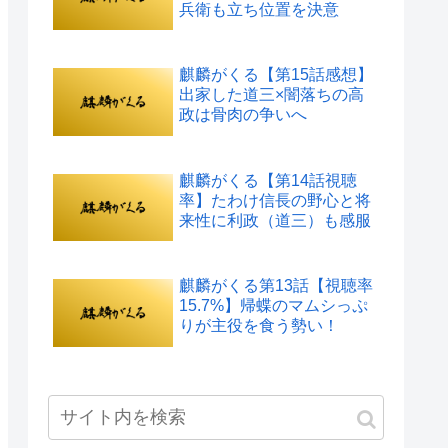
兵衛も立ち位置を決意
麒麟がくる【第15話感想】
出家した道三×闇落ちの高
政は骨肉の争いへ
麒麟がくる【第14話視聴
率】たわけ信長の野心と将
来性に利政（道三）も感服
麒麟がくる第13話【視聴率
15.7%】帰蝶のマムシっぷ
りが主役を食う勢い！