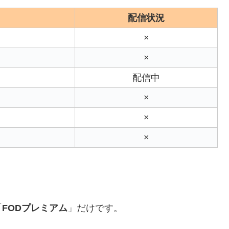
配信状況
×
×
配信中
×
×
×
「
FODプレミアム
」だけです。