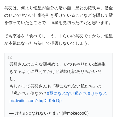
呉羽は、何より恒星が自分の暗い面…兄との確執や、借金
のせいでヤバい仕事を引き受けていることなどを隠して壁
を作っていたところで、恒星を見切ったのだと思います。
でも京谷を「食べてしまう」くらいの呉羽ですから、恒星
が本気になったら決して拒否しないでしょう。
呉羽さんのこんな顔初めて。いつもやりたい放題生
きてるように見えてたけど結婚も訳ありみたいだ
し。
もしかして呉羽さんも『獣になれない私たち』の
『私たち』側なの？
#獣になれない私たち
#けもなれ
pic.twitter.com/khqDLK4cDp
— けものになれないとまと (@mokecooO)