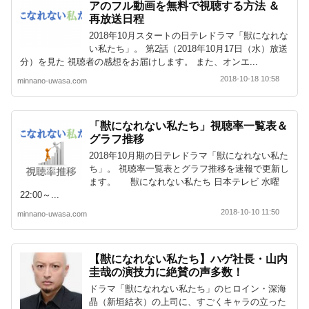
アのフル動画を無料で視聴する方法 ＆
再放送日程
2018年10月スタートの日テレドラマ「獣になれな
い私たち」。 第2話（2018年10月17日（水）放送
分）を見た 視聴者の感想をお届けします。 また、オンエ...
2018-10-18 10:58
minnano-uwasa.com
「獣になれない私たち」視聴率一覧表＆
グラフ推移
2018年10月期の日テレドラマ「獣になれない私た
ち」。 視聴率一覧表とグラフ推移を速報で更新し
ます。 獣になれない私たち 日本テレビ 水曜
22:00～...
2018-10-10 11:50
minnano-uwasa.com
【獣になれない私たち】ハゲ社長・山内
圭哉の演技力に絶賛の声多数！
ドラマ「獣になれない私たち」のヒロイン・深海
晶（新垣結衣）の上司に、すごくキャラの立った