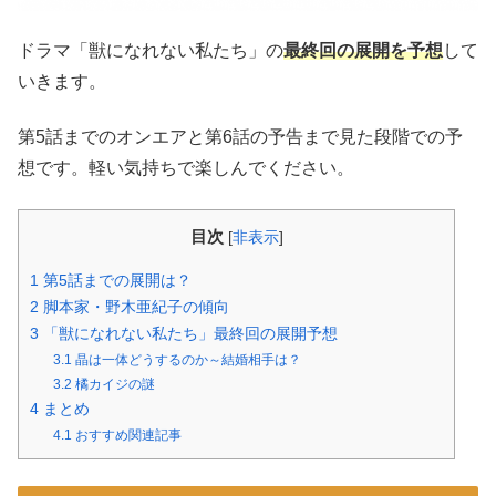
ドラマ「獣になれない私たち」の
最終回の展開を予想
して
いきます。
第5話までのオンエアと第6話の予告まで見た段階での予
想です。軽い気持ちで楽しんでください。
目次
[
非表示
]
1
第5話までの展開は？
2
脚本家・野木亜紀子の傾向
3
「獣になれない私たち」最終回の展開予想
3.1
晶は一体どうするのか～結婚相手は？
3.2
橘カイジの謎
4
まとめ
4.1
おすすめ関連記事