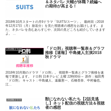
＆ネタバレ 大輔が休職？続編へ
の期待が高まる！
2018年10月スタートの月9ドラマ「SUITS/スーツ」。 最終回（2018
年12月17日（月）放送分）を見た視聴者の感想をお届けします。 ま
た、ネタバレを含むあらすじや、次回の見どころも紹介していきます
よ。 ...
「ドロ刑」視聴率一覧表＆グラフ
2018秋ドラマ
推移【速報】中島健人主演2018
秋ドラマ
2018年10月期のドラマ「ドロ刑」。 視聴率一覧表とグラフ推移を速
報で更新します。 ドロ刑 日本テレビ 土曜 22時00分～ 原作：福田秀
「ドロ刑」 キャスト：中島健人、遠藤憲一、石橋杏奈、中村倫也、
江...
獣になれない私たち【2話見逃
2018秋ドラマ
し】ネット配信の視聴方法＆視聴
者の感想