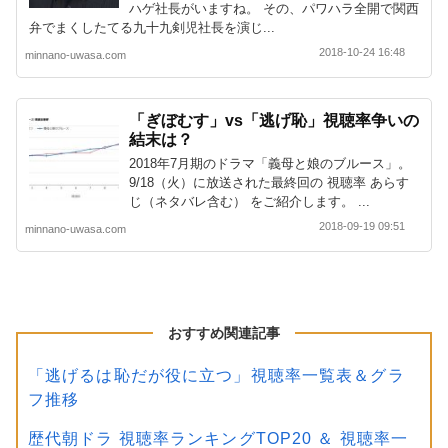
ハゲ社長がいますね。 その、パワハラ全開で関西
弁でまくしたてる九十九剣児社長を演じ...
2018-10-24 16:48
minnano-uwasa.com
「ぎぼむす」vs「逃げ恥」視聴率争いの
結末は？
2018年7月期のドラマ「義母と娘のブルース」。
9/18（火）に放送された最終回の 視聴率 あらす
じ（ネタバレ含む） をご紹介します。 ...
2018-09-19 09:51
minnano-uwasa.com
おすすめ関連記事
「逃げるは恥だが役に立つ」視聴率一覧表＆グラ
フ推移
歴代朝ドラ 視聴率ランキングTOP20 ＆ 視聴率一