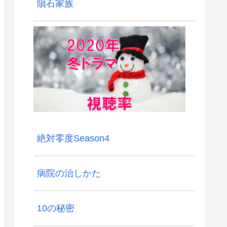
隕石家族
絶対零度Season4
病院の治しかた
10の秘密