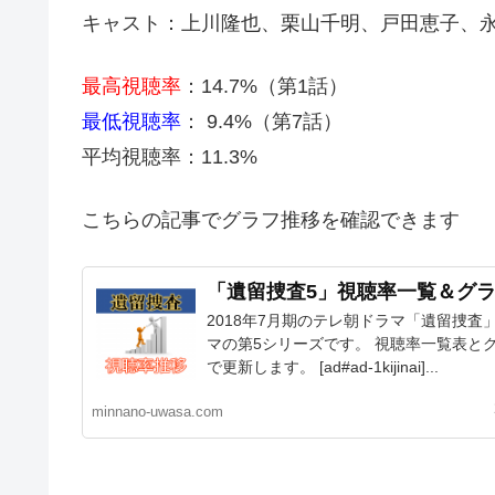
キャスト：上川隆也、栗山千明、戸田恵子、
最高視聴率
：14.7%（第1話）
最低視聴率
： 9.4%（第7話）
平均視聴率：11.3%
こちらの記事でグラフ推移を確認できます
「遺留捜査5」視聴率一覧＆グ
2018年7月期のテレ朝ドラマ「遺留捜査
マの第5シリーズです。 視聴率一覧表と
で更新します。 [ad#ad-1kijinai]...
minnano-uwasa.com