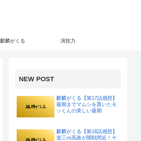
麒麟がくる
演技力
NEW POST
麒麟がくる【第17話感想】
最期までマムシを貫いたモ
ッくんの美しい最期
麒麟がくる【第16話感想】
道三vs高政が開戦間近！十