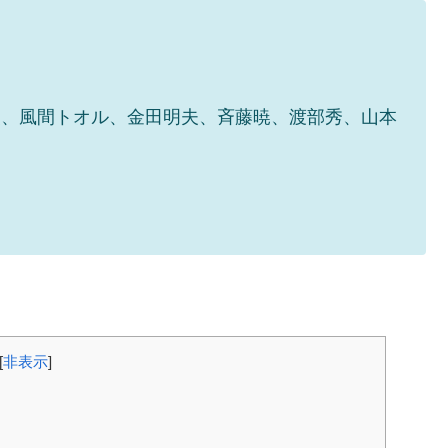
美、風間トオル、金田明夫、斉藤暁、渡部秀、山本
[
非表示
]