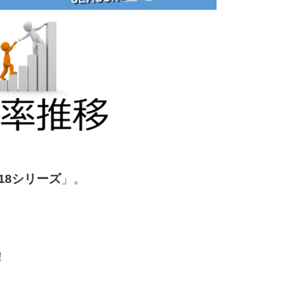
18シリーズ
」。
。
！