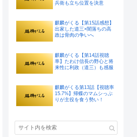
兵衛も立ち位置を決意
麒麟がくる【第15話感想】
出家した道三×闇落ちの高
政は骨肉の争いへ
麒麟がくる【第14話視聴
率】たわけ信長の野心と将
来性に利政（道三）も感服
麒麟がくる第13話【視聴率
15.7%】帰蝶のマムシっぷ
りが主役を食う勢い！