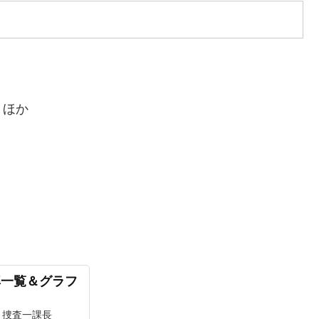
、ほか
率一覧＆グラフ
・捜査一課長