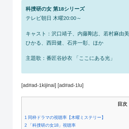
科捜研の女 第18シリーズ
テレビ朝日 木曜20:00～
キャスト：沢口靖子、内藤剛志、若村麻由
ひかる、西田健、石井一彰、ほか
主題歌：番匠谷紗衣 「ここにある光」
[ad#ad-1kijinai] [ad#ad-1lu]
目次
1
同枠ドラマの視聴率【木曜ミステリー】
2
「科捜研の女18」視聴率