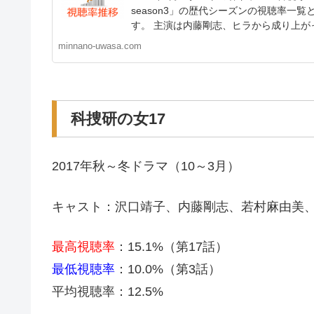
season3」の歴代シーズンの視聴率一覧
す。 主演は内藤剛志、ヒラから成り上がっ
minnano-uwasa.com
科捜研の女17
2017年秋～冬ドラマ（10～3月）
キャスト：沢口靖子、内藤剛志、若村麻由美
最高視聴率
：15.1%（第17話）
最低視聴率
：10.0%（第3話）
平均視聴率：12.5%