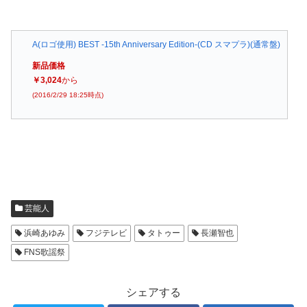
A(ロゴ使用) BEST -15th Anniversary Edition-(CD スマプラ)(通常盤)
新品価格
￥3,024
から
(2016/2/29 18:25時点)
芸能人
浜崎あゆみ
フジテレビ
タトゥー
長瀬智也
FNS歌謡祭
シェアする