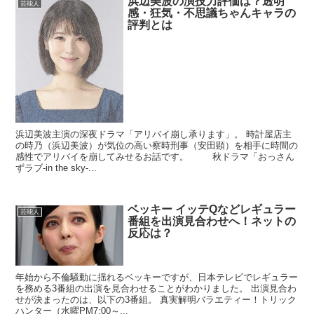
浜辺美波の演技力評価は？透明
芸能人
感・狂気・不思議ちゃんキャラの
評判とは
浜辺美波主演の深夜ドラマ「アリバイ崩し承ります」。 時計屋店主
の時乃（浜辺美波）が気位の高い察時刑事（安田顕）を相手に時間の
感性でアリバイを崩してみせるお話です。 秋ドラマ「おっさん
ずラブ-in the sky-...
ベッキー イッテQなどレギュラー
芸能人
番組を出演見合わせへ！ネットの
反応は？
年始から不倫騒動に揺れるベッキーですが、日本テレビでレギュラー
を務める3番組の出演を見合わせることがわかりました。 出演見合わ
せが決まったのは、以下の3番組。 真実解明バラエティー！トリック
ハンター（水曜PM7:00～...