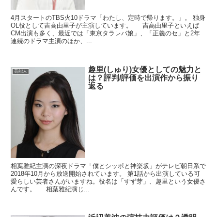
4月スタートのTBS火10ドラマ「わたし、定時で帰ります。」。 独身
OL役として吉高由里子が主演しています。 吉高由里子といえば
CM出演も多く、最近では「東京タラレバ娘」、「正義のセ」と2年
連続のドラマ主演のほか、...
趣里(しゅり)女優としての魅力と
芸能人
は？評判/評価を出演作から振り
返る
相葉雅紀主演の深夜ドラマ「僕とシッポと神楽坂」がテレビ朝日系で
2018年10月から放送開始されています。 第1話から出演している可
愛らしい芸者さんがいますね。役名は「すず芽」、趣里という女優さ
んです。 相葉雅紀演じ...