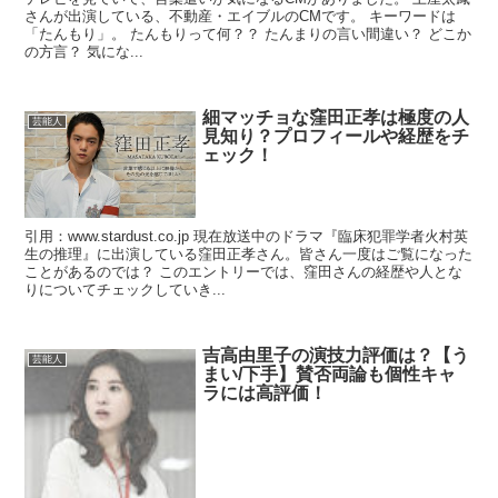
さんが出演している、不動産・エイブルのCMです。 キーワードは
「たんもり」。 たんもりって何？？ たんまりの言い間違い？ どこか
の方言？ 気にな...
細マッチョな窪田正孝は極度の人
芸能人
見知り？プロフィールや経歴をチ
ェック！
引用：www.stardust.co.jp 現在放送中のドラマ『臨床犯罪学者火村英
生の推理』に出演している窪田正孝さん。皆さん一度はご覧になった
ことがあるのでは？ このエントリーでは、窪田さんの経歴や人とな
りについてチェックしていき...
吉高由里子の演技力評価は？【う
芸能人
まい/下手】賛否両論も個性キャ
ラには高評価！