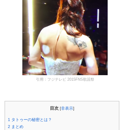
引用：フジテレビ 2015FNS歌謡祭
目次
[
非表示
]
1
タトゥーの秘密とは？
2
まとめ