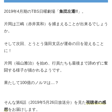
2019年4月期のTBS日曜劇場「
集団左遷!!
」。
片岡は三嶋（赤井英和）を捕まえることが出来るでしょう
か。
そして次回、とうとう蒲田支店が運命の日を迎えること
に！
片岡（福山雅治）を始め、行員たちも最後まで諦めずに奮
闘する様子が描かれるようです。
果たして100億のノルマは…？
そんな第6話（2019年5月26日放送分）を見た
視聴者の感
想
をお届けします。