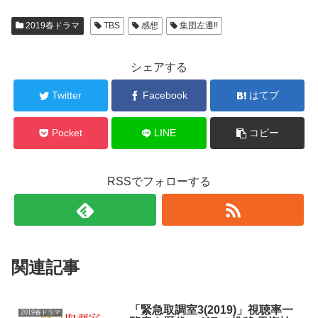
2019春ドラマ
TBS
感想
集団左遷!!
シェアする
Twitter
Facebook
はてブ
Pocket
LINE
コピー
RSSでフォローする
関連記事
「緊急取調室3(2019)」視聴率一
2019春ドラマ