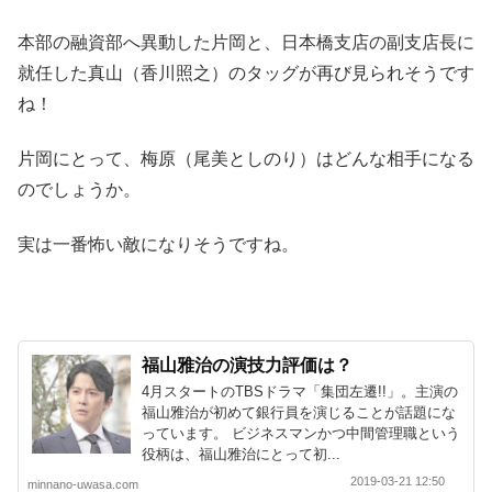
本部の融資部へ異動した片岡と、日本橋支店の副支店長に
就任した真山（香川照之）のタッグが再び見られそうです
ね！
片岡にとって、梅原（尾美としのり）はどんな相手になる
のでしょうか。
実は一番怖い敵になりそうですね。
福山雅治の演技力評価は？
4月スタートのTBSドラマ「集団左遷!!」。主演の
福山雅治が初めて銀行員を演じることが話題にな
っています。 ビジネスマンかつ中間管理職という
役柄は、福山雅治にとって初...
2019-03-21 12:50
minnano-uwasa.com