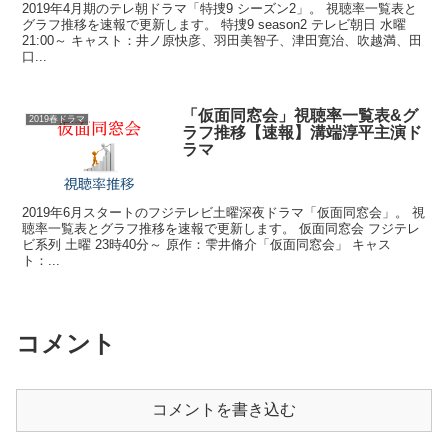
2019年4月期のテレ朝ドラマ「特捜9 シーズン2」。 視聴率一覧表と
グラフ推移を速報で更新します。 特捜9 season2 テレビ朝日 水曜
21:00～ キャスト：井ノ原快彦、羽田美智子、津田寛治、吹越満、田
口...
「仮面同窓会」視聴率一覧表&グ
2019春ドラマ
ラフ推移【速報】溝端淳平主演ド
ラマ
2019年6月スタートのフジテレビ土曜深夜ドラマ「仮面同窓会」。 視
聴率一覧表とグラフ推移を速報で更新します。 仮面同窓会 フジテレ
ビ系列 土曜 23時40分～ 原作：雫井脩介「仮面同窓会」 キャス
ト：...
コメント
コメントを書き込む