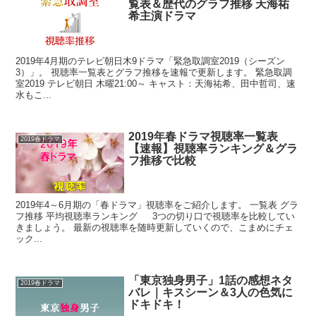
覧表＆歴代のグラフ推移 天海祐
希主演ドラマ
2019年4月期のテレビ朝日木9ドラマ「緊急取調室2019（シーズン
3）」。 視聴率一覧表とグラフ推移を速報で更新します。 緊急取調
室2019 テレビ朝日 木曜21:00～ キャスト：天海祐希、田中哲司、速
水もこ...
2019年春ドラマ視聴率一覧表
2019春ドラマ
【速報】視聴率ランキング＆グラ
フ推移で比較
2019年4～6月期の「春ドラマ」視聴率をご紹介します。 一覧表 グラ
フ推移 平均視聴率ランキング 3つの切り口で視聴率を比較してい
きましょう。 最新の視聴率を随時更新していくので、こまめにチェ
ック...
「東京独身男子」1話の感想ネタ
2019春ドラマ
バレ｜キスシーン＆3人の色気に
ドキドキ！