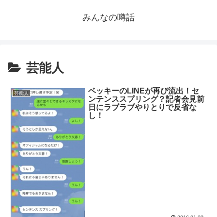
みんなの噂話
芸能人
ベッキーのLINEが再び流出！セ
芸能人
ンテンススプリング？記者会見前
日にラブラブやりとりで反省な
し！