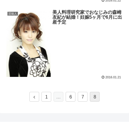
2016.01.22
美人料理研究家でおなじみの森崎
芸能人
友紀が結婚！妊娠5ヶ月で6月に出
産予定
2016.01.21
1
…
6
7
8