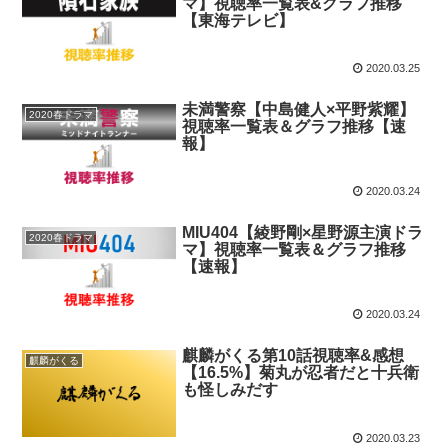
マ】視聴率一覧表&グラフ推移
【東海テレビ】
2020.03.25
未満警察【中島健人×平野紫耀】
2020春ドラマ
視聴率一覧表＆グラフ推移【速
報】
2020.03.24
MIU404【綾野剛×星野源主演ドラ
2020春ドラマ
マ】視聴率一覧表＆グラフ推移
【速報】
2020.03.24
麒麟がくる第10話視聴率&感想
麒麟がくる
【16.5%】菊丸が忍者だと十兵衛
も怪しみだす
2020.03.23