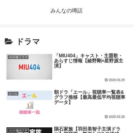
みんなの噂話
ドラマ
「MIU404」キャスト・主題歌・
2020春ドラマ
あらすじ情報【綾野剛×星野源主
演】
2020.03.29
朝ドラ「エール」視聴率一覧表&
エール
グラフ推移【最高最低平均視聴率
データ】
2020.03.26
隕石家族【羽田美智子主演ドラ
2020春ドラマ